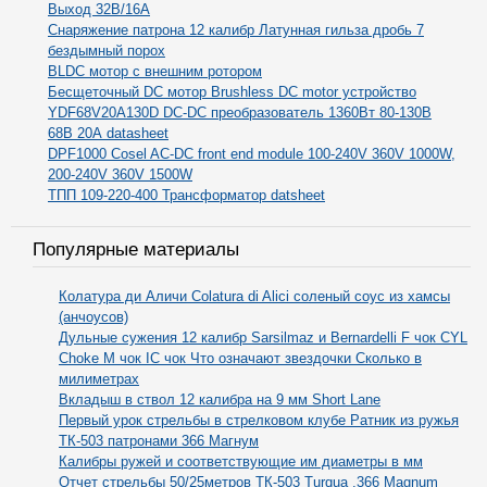
Выход 32В/16А
Снаряжение патрона 12 калибр Латунная гильза дробь 7
бездымный порох
BLDC мотор с внешним ротором
Бесщеточный DC мотор Brushless DC motor устройство
YDF68V20A130D DC-DC преобразователь 1360Вт 80-130В
68В 20А datasheet
DPF1000 Cosel AC-DC front end module 100-240V 360V 1000W,
200-240V 360V 1500W
ТПП 109-220-400 Трансформатор datsheet
Популярные материалы
Колатура ди Аличи Colatura di Alici соленый соус из хамсы
(анчоусов)
Дульные сужения 12 калибр Sarsilmaz и Bernardelli F чок CYL
Choke M чок IC чок Что означают звездочки Сколько в
милиметрах
Вкладыш в ствол 12 калибра на 9 мм Short Lane
Первый урок стрельбы в стрелковом клубе Ратник из ружья
ТК-503 патронами 366 Магнум
Калибры ружей и соответствующие им диаметры в мм
Отчет стрельбы 50/25метров ТК-503 Turqua .366 Magnum