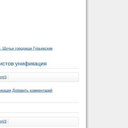
и. Щучье городище Гурьевские
ристов унификация
eniS
икация
Добавить комментарий
eniS