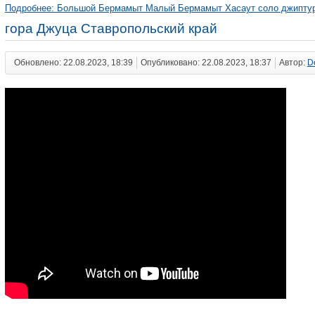
Подробнее: Большой Бермамыт Малый Бермамыт Хасаут соло джиптур
гора Джуца Ставропольский край
Обновлено: 22.08.2023, 18:39
Опубликовано: 22.08.2023, 18:37
Автор:
D