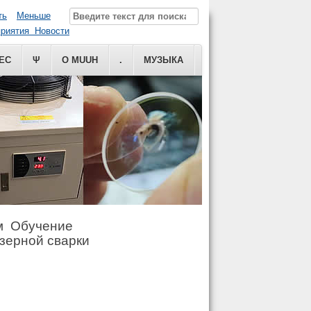
ть
Меньше
риятия Новости
ЕС
Ψ
О MUUH
.
МУЗЫКА
м Обучение
азерной сварки