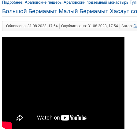
Подробнее: Араповские пещеры Араповский подземный монастырь Тул
Большой Бермамыт Малый Бермамыт Хасаут со
Обновлено: 31.08.2023, 17:54
Опубликовано: 31.08.2023, 17:54
Автор:
D