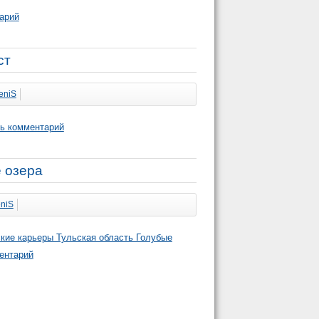
арий
ст
eniS
ь комментарий
 озера
niS
кие карьеры Тульская область Голубые
ентарий