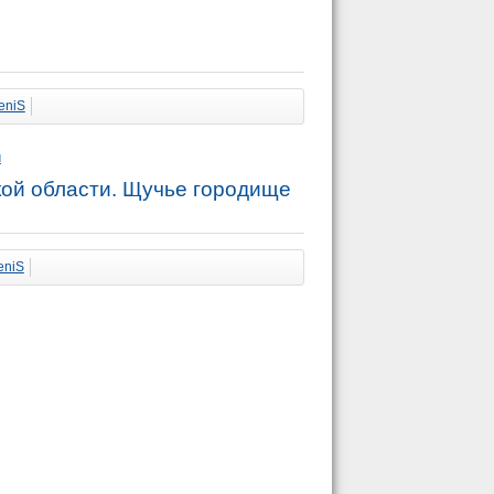
eniS
й
кой области. Щучье городище
eniS