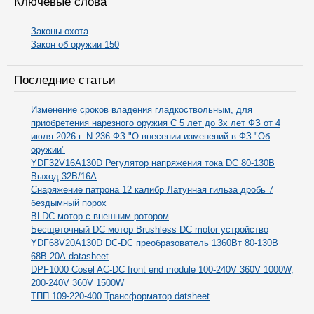
Ключевые слова
Законы охота
Закон об оружии 150
Последние статьи
Изменение сроков владения гладкоствольным, для
приобретения нарезного оружия С 5 лет до 3х лет ФЗ от 4
июля 2026 г. N 236-ФЗ "О внесении изменений в ФЗ "Об
оружии"
YDF32V16A130D Регулятор напряжения тока DC 80-130В
Выход 32В/16А
Снаряжение патрона 12 калибр Латунная гильза дробь 7
бездымный порох
BLDC мотор с внешним ротором
Бесщеточный DC мотор Brushless DC motor устройство
YDF68V20A130D DC-DC преобразователь 1360Вт 80-130В
68В 20А datasheet
DPF1000 Cosel AC-DC front end module 100-240V 360V 1000W,
200-240V 360V 1500W
ТПП 109-220-400 Трансформатор datsheet