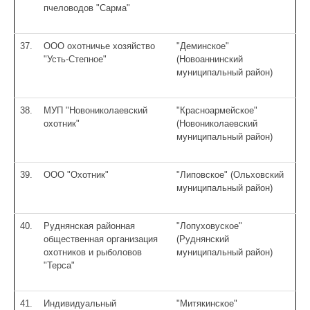
пчеловодов "Сарма"
37.
ООО охотничье хозяйство
"Деминское"
"Усть-Степное"
(Новоаннинский
муниципальный район)
38.
МУП "Новониколаевский
"Красноармейское"
охотник"
(Новониколаевский
муниципальный район)
39.
ООО "Охотник"
"Липовское" (Ольховский
муниципальный район)
40.
Руднянская районная
"Лопуховуское"
общественная организация
(Руднянский
охотников и рыболовов
муниципальный район)
"Терса"
41.
Индивидуальный
"Митякинское"