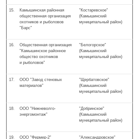
15.
Камышинская районная
"Костаревское"
общественная организация
(Камышинский
охотников и рыболовов
муниципальный район)
"Барс"
16.
Общественная организация
"Белогорское"
"Камышинское районное
(Камышинский
общество охотников
муниципальный район)
и рыболовов"
17.
ООО "Завод стеновых
"Щербатовское"
материалов"
(Камышинский
муниципальный район)
18.
ООО "Нижневолго-
"Добринское"
энергомонтаж"
(Камышинский
муниципальный район)
19.
ООО "Фермер-2"
"Александровское"