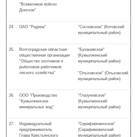
"Всевеликое войско
Донское"
24.
ОАО "Родина"
"Сосновское" (Котовский
муниципальный район)
25.
Волгоградская областная
"Букановское"
общественная организация
(Кумылженский
"Общество охотников и
муниципальный район)
рыболовов работников
лесного хозяйства"
"Ольховское" (Ольховский
муниципальный район)
26.
ООО "Производство
"Глазуновское"
"Кумылженских
(Кумылженский
минеральных вод"
муниципальный район)
27.
Индивидуальный
"Серафимовичское"
предприниматель
(Серафимовичский
Глава Крестьянского
муниципальный район)