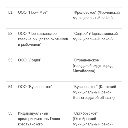
51.
ООО "Пром-Мет"
"Фроловское" (Фроловский
муниципальный район)
52.
ООО "Чернышковское
"Соцкое" (Чернышковский
казачье общество охотников
муниципальный район)
и рыболовов"
53.
ООО "Лодия"
"Отрадненское"
(городской округ город
Михайловка)
54
ООО "Бузиновское"
"Бузиновское" (Клетский
муниципальный район
Волгоградской области)
55
Индивидуальный
"Октябрьское"
предприниматель Глава
(Октябрьский
крестьянского
муниципальный район)