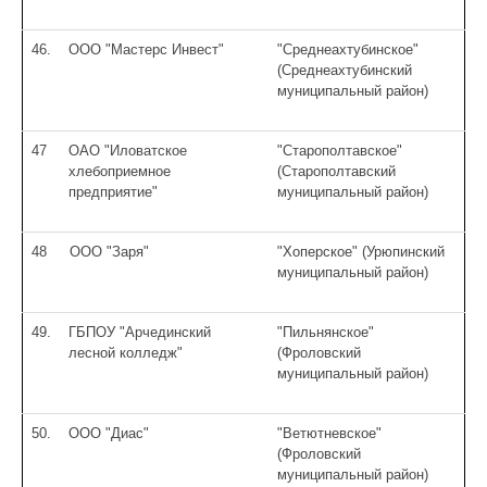
46.
ООО "Мастерс Инвест"
"Среднеахтубинское"
(Среднеахтубинский
муниципальный район)
47
ОАО "Иловатское
"Старополтавское"
хлебоприемное
(Старополтавский
предприятие"
муниципальный район)
48
ООО "Заря"
"Хоперское" (Урюпинский
муниципальный район)
49.
ГБПОУ "Арчединский
"Пильнянское"
лесной колледж"
(Фроловский
муниципальный район)
50.
ООО "Диас"
"Ветютневское"
(Фроловский
муниципальный район)