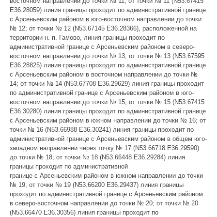
восточном направлении до точки № 11; от точки № 11 (N53.67415
E36.28059) линия границы проходит по административной границе
с Арсеньевским районом в юго-восточном направлении до точки
№ 12; от точки № 12 (N53.67145 E36.28366), расположенной на
территории н. п. Гамово, линия границы проходит по
административной границе с Арсеньевским районом в северо-
восточном направлении до точки № 13; от точки № 13 (N53.67595
E36.28825) линия границы проходит по административной границе
с Арсеньевским районом в восточном направлении до точки №
14; от точки № 14 (N53.67708 E36.29629) линия границы проходит
по административной границе с Арсеньевским районом в юго-
восточном направлении до точки № 15; от точки № 15 (N53.67415
E36.30280) линия границы проходит по административной границе
с Арсеньевским районом в южном направлении до точки № 16; от
точки № 16 (N53.66988 E36.30241) линия границы проходит по
административной границе с Арсеньевским районом в общем юго-
западном направлении через точку № 17 (N53.66718 E36.29590)
до точки № 18; от точки № 18 (N53.66448 E36.29284) линия
границы проходит по административной
границе с Арсеньевским районом в южном направлении до точки
№ 19; от точки № 19 (N53.66200 E36.29437) линия границы
проходит по административной границе с Арсеньевским районом
в северо-восточном направлении до точки № 20; от точки № 20
(N53.66470 E36.30356) линия границы проходит по