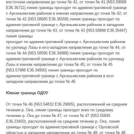
восточном направлении до точки № 41; от точки № 41 (N53.59068
E36.36711) линия границы проходит по административной границе
с Арсеньевским районом в южном направлении до точки № 42; от
точки № 42 (N53.58685 E36.36558) линия границы проходит по
административной границе с Арсеньевским районом в западном
направлении до точки № 43; от точки № 43 (N53.58888 E36.35447)
линия границы
проходит по административной границе с Арсеньевским районом
по урочищу Лазы в юго-западном направлении до точки № 44; от
точки № 44 (N53.58595 E36.34988) линия границы проходит по
административной границе с Арсеньевским районом по урочищу
Лазы в южном направлении до точки № 45; от точки № 45
(N53.57988 E36.34950) линия границы проходит по
административной границе с Арсеньевским районом в юго-
западном направлении до точки № 46
Южная граница ОДОУ
От точки № 46 (N53.54832 E36.29805), расположенной на среднем
течении р. Ока, линия границы проходит вниз по среднему
течению р. Ока до точки № 47; от точки № 47 (N53.55845
E36.23450), расположенной на среднем течении р. Ока, линия
границы проходит по административной границе с Орловской
областью в западном направлении до точки № 48; от точки № 48