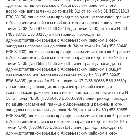
административной границе с Арсеньевским районом в юго-
восточном направлении до точки № 31; от точки № 31 (N53.61813
E36.33150) линия границы проходит по административной границе
с Арсеньевским районом в общем южном направлении через
точку № 32 (N53.61228 E36.33418) до точки № 33; от точки № 33
(N53.60733 E36.33189) линия границы проходит по
административной границе с Арсеньевским районом в юго-
западном направлении до точки № 34; от точки № 34 (N53.60440
E36.32308) линия границы проходит по административной границе
с Арсеньевским районом в южном направлении до точки № 35; от
точки № 35 (N53.59338 E36.32653) линия границы проходит по
административной границе с Арсеньевским районом в общем
северо-восточном направлении через точку № 36 (N53.59945
E36.34605) до точки № 37; от точки № 37 (N53.60688 E36.35639)
линия границы проходит по административной границе с
Арсеньевским районом в юго-восточном направлении до точки №
38; от точки № 38 (N53.60463 E36.36098) линия границы проходит
по административной границе с Арсеньевским районом в юго-
западном направлении до точки № 39; от точки № 39 (N53.59855
E36.35486) линия границы проходит по административной границе
с Арсеньевским районом в южном направлении до точки № 40; от
точки № 40 (N53.59495 E36.35715) линия границы проходит по
административной границе с Арсеньевским районом в юго-