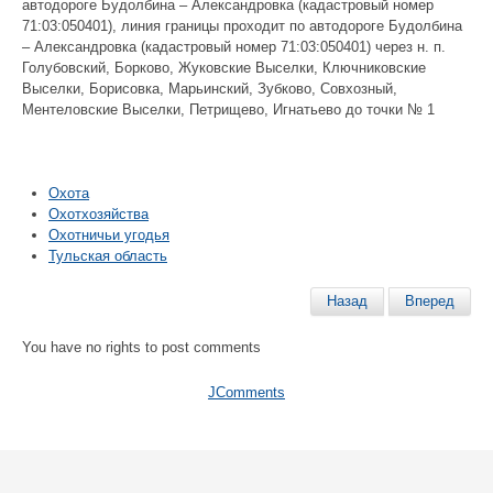
автодороге Будолбина – Александровка (кадастровый номер
71:03:050401), линия границы проходит по автодороге Будолбина
– Александровка (кадастровый номер 71:03:050401) через н. п.
Голубовский, Борково, Жуковские Выселки, Ключниковские
Выселки, Борисовка, Марьинский, Зубково, Совхозный,
Ментеловские Выселки, Петрищево, Игнатьево до точки № 1
Охота
Охотхозяйства
Охотничьи угодья
Тульская область
Назад
Вперед
You have no rights to post comments
JComments