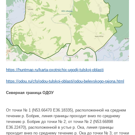
https://huntmap.ru/karta-oxotnichix-ugodij-tulskoj-oblasti
https://odou.ru/cfo/odou-tulskoj-oblasti/odou-belevskogo-rajona.html
Северная граница ОДОУ
От точки № 1 (N53.66470 E36.18335), расположенной на среднем
течении р. Бобрик, линия границы проходит вниз по среднему
течению р. Бобрик до точки № 2; от точки № 2 (N53.66898
E36.22470), расположенной в устье р. Ока, линия границы
проходит вниз по среднему течению р. Ока до точки № 3; от точки