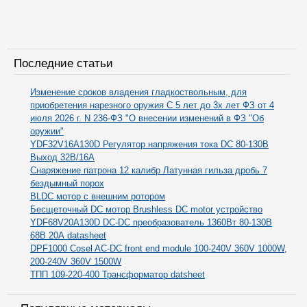
Последние статьи
Изменение сроков владения гладкоствольным, для
приобретения нарезного оружия С 5 лет до 3х лет ФЗ от 4
июля 2026 г. N 236-ФЗ "О внесении изменений в ФЗ "Об
оружии"
YDF32V16A130D Регулятор напряжения тока DC 80-130В
Выход 32В/16А
Снаряжение патрона 12 калибр Латунная гильза дробь 7
бездымный порох
BLDC мотор с внешним ротором
Бесщеточный DC мотор Brushless DC motor устройство
YDF68V20A130D DC-DC преобразователь 1360Вт 80-130В
68В 20А datasheet
DPF1000 Cosel AC-DC front end module 100-240V 360V 1000W,
200-240V 360V 1500W
ТПП 109-220-400 Трансформатор datsheet