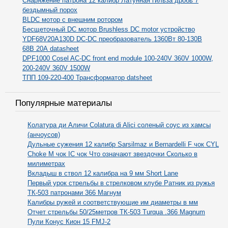
Снаряжение патрона 12 калибр Латунная гильза дробь 7
бездымный порох
BLDC мотор с внешним ротором
Бесщеточный DC мотор Brushless DC motor устройство
YDF68V20A130D DC-DC преобразователь 1360Вт 80-130В
68В 20А datasheet
DPF1000 Cosel AC-DC front end module 100-240V 360V 1000W,
200-240V 360V 1500W
ТПП 109-220-400 Трансформатор datsheet
Популярные материалы
Колатура ди Аличи Colatura di Alici соленый соус из хамсы
(анчоусов)
Дульные сужения 12 калибр Sarsilmaz и Bernardelli F чок CYL
Choke M чок IC чок Что означают звездочки Сколько в
милиметрах
Вкладыш в ствол 12 калибра на 9 мм Short Lane
Первый урок стрельбы в стрелковом клубе Ратник из ружья
ТК-503 патронами 366 Магнум
Калибры ружей и соответствующие им диаметры в мм
Отчет стрельбы 50/25метров ТК-503 Turqua .366 Magnum
Пули Конус Кион 15 FMJ-2