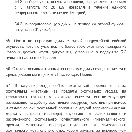
54.2 на боровую, степную и полевую, горную дичь в период
с 5 августа по 28 (29) февраля в течение единого
непрерывного срока не менее 150 дней;
54.3 на водоплавающую дичь - в период со второй субботы
августа по 31 декабря.
55. Охота на пернатую дичь с одной подружейной собакой
осуществляется с участием не более трех охотников, каждый из
которых должен иметь документы, указанные в подпункте 5.2
пункта 5 настоящих Правил.
56. Охота с ловчими птицами на пернатую дичь осуществляется в
сроки, указанные в пункте 54 настоящих Правил.
57. В случаях, когда собака охотничьей породы ушла за
охотничьим животным (за пределы охотничьих угодий, на
территорию которых у охотника имеется соответствующее
разрешение на добычу охотничьих ресурсов), охотник при поиске
и отзыве собаки охотничьей породы на другой территории обязан
держать патроны (снаряды) отдельно от зачехленного и
разряженного охотничьего огнестрельного (пневматического)
оружия, метаемые снаряды отдельно от зачехленного
охотничьего метательного стрелкового оружия, за исключением