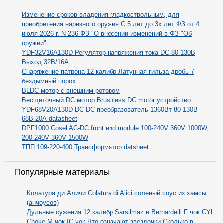
Изменение сроков владения гладкоствольным, для
приобретения нарезного оружия С 5 лет до 3х лет ФЗ от 4
июля 2026 г. N 236-ФЗ "О внесении изменений в ФЗ "Об
оружии"
YDF32V16A130D Регулятор напряжения тока DC 80-130В
Выход 32В/16А
Снаряжение патрона 12 калибр Латунная гильза дробь 7
бездымный порох
BLDC мотор с внешним ротором
Бесщеточный DC мотор Brushless DC motor устройство
YDF68V20A130D DC-DC преобразователь 1360Вт 80-130В
68В 20А datasheet
DPF1000 Cosel AC-DC front end module 100-240V 360V 1000W,
200-240V 360V 1500W
ТПП 109-220-400 Трансформатор datsheet
Популярные материалы
Колатура ди Аличи Colatura di Alici соленый соус из хамсы
(анчоусов)
Дульные сужения 12 калибр Sarsilmaz и Bernardelli F чок CYL
Choke M чок IC чок Что означают звездочки Сколько в