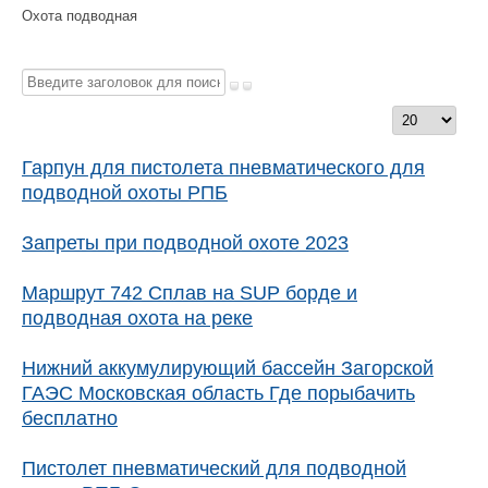
Охота подводная
Введите
заголовок
Кол-
для
во
поиска...
Гарпун для пистолета пневматического для
строк:
подводной охоты РПБ
Запреты при подводной охоте 2023
Маршрут 742 Сплав на SUP борде и
подводная охота на реке
Нижний аккумулирующий бассейн Загорской
ГАЭС Московская область Где порыбачить
бесплатно
Пистолет пневматический для подводной