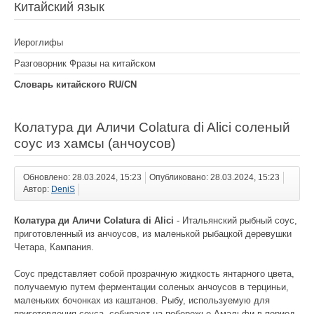
Китайский язык
Иероглифы
Разговорник Фразы на китайском
Словарь китайского RU/CN
Колатура ди Аличи Colatura di Alici соленый
соус из хамсы (анчоусов)
Обновлено: 28.03.2024, 15:23
Опубликовано: 28.03.2024, 15:23
Автор:
DeniS
Колатура ди Аличи Colatura di Alici
- Итальянский рыбный соус,
приготовленный из анчоусов, из маленькой рыбацкой деревушки
Четара, Кампания.
Соус представляет собой прозрачную жидкость янтарного цвета,
получаемую путем ферментации соленых анчоусов в терциньи,
маленьких бочонках из каштанов. Рыбу, используемую для
приготовления соуса, собирают на побережье Амальфи в период