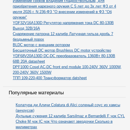
Изменение сроков владения гладкоствольным, для
приобретения нарезного оружия С 5 лет до 3х лет ФЗ от 4
июля 2026 г. N 236-ФЗ "О внесении изменений в ФЗ "Об
оружии"
YDF32V16A130D Регулятор напряжения тока DC 80-130В
Выход 32В/16А
Снаряжение патрона 12 калибр Латунная гильза дробь 7
бездымный порох
BLDC мотор с внешним ротором
Бесщеточный DC мотор Brushless DC motor устройство
YDF68V20A130D DC-DC преобразователь 1360Вт 80-130В
68В 20А datasheet
DPF1000 Cosel AC-DC front end module 100-240V 360V 1000W,
200-240V 360V 1500W
ТПП 109-220-400 Трансформатор datsheet
Популярные материалы
Колатура ди Аличи Colatura di Alici соленый соус из хамсы
(анчоусов)
Дульные сужения 12 калибр Sarsilmaz и Bernardelli F чок CYL
Choke M чок IC чок Что означают звездочки Сколько в
милиметрах