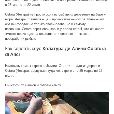
с 25 марта по 22 июля.
Cetara (Четара) не просто одна из рыбацких деревенек на берегу
моря. Четара славится ещё и промыслом анчоусов. Именно им
обязан городок не только своей славе, но и самому
названию. Cetara берет свои корни у слова cetarii, что означает
«место производства сolatura» или cetarium — «место
переработки рыбы».
Как сделать соус
Колатура ди Аличи Colatura
di Alici
Наловить хамсы строго в Италии. Отчалить надо из деревни
Cetara (Четара), вернуться туда же, строго с с 25 марта по 22
июля.
Очистить от кишков и головы хамсу