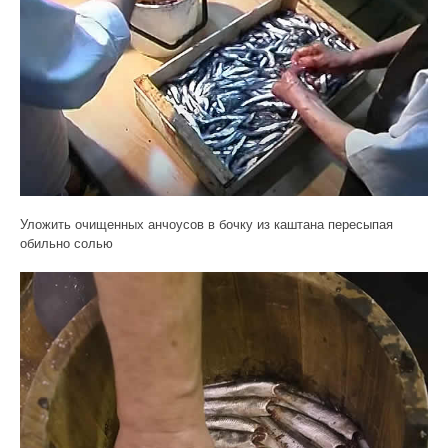
Уложить очищенных анчоусов в бочку из каштана пересыпая
обильно солью