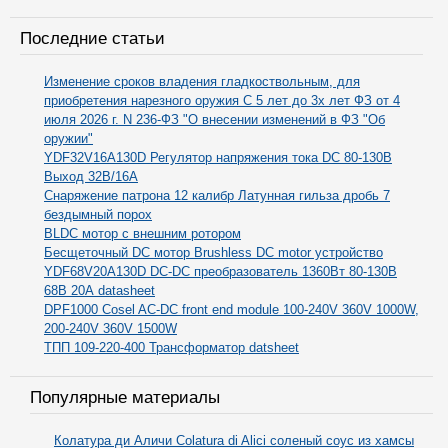
Последние статьи
Изменение сроков владения гладкоствольным, для
приобретения нарезного оружия С 5 лет до 3х лет ФЗ от 4
июля 2026 г. N 236-ФЗ "О внесении изменений в ФЗ "Об
оружии"
YDF32V16A130D Регулятор напряжения тока DC 80-130В
Выход 32В/16А
Снаряжение патрона 12 калибр Латунная гильза дробь 7
бездымный порох
BLDC мотор с внешним ротором
Бесщеточный DC мотор Brushless DC motor устройство
YDF68V20A130D DC-DC преобразователь 1360Вт 80-130В
68В 20А datasheet
DPF1000 Cosel AC-DC front end module 100-240V 360V 1000W,
200-240V 360V 1500W
ТПП 109-220-400 Трансформатор datsheet
Популярные материалы
Колатура ди Аличи Colatura di Alici соленый соус из хамсы