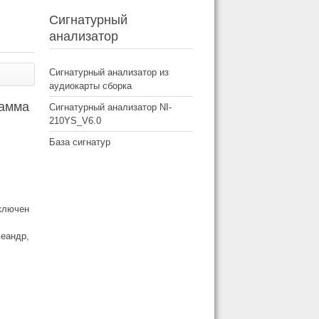
Сигнатурный
анализатор
Сигнатурный анализатор из
аудиокарты сборка
рамма
Сигнатурный анализатор NI-
210YS_V6.0
База сигнатур
дключен
меандр,