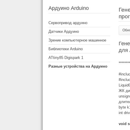
Ардуино Arduino
Гене
про
Сервопривод ардуино
Обно
Датчики Ардуино
Зрение компьютерное машинное
Гене
Библиотеки Arduino
для
ATtiny85 Digispark 1
*******
Разные устройства на Ардуино
#incl
#inclu
Liquid
ЖК ди
unsign
длите
byte k
int dri
void s