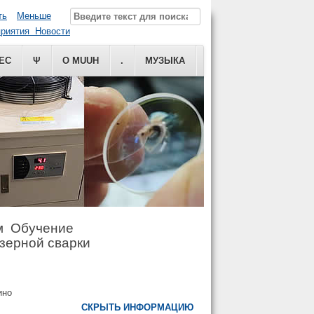
ть
Меньше
риятия Новости
ЕС
Ψ
О MUUH
.
МУЗЫКА
м Обучение
азерной сварки
уино
СКРЫТЬ ИНФОРМАЦИЮ