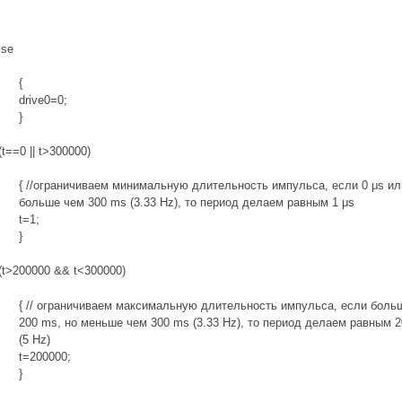
lse
{
drive0=0;
}
f(t==0 || t>300000)
{ //ограничиваем минимальную длительность импульса, если 0 μs ил
больше чем 300 ms (3.33 Hz), то период делаем равным 1 μs
t=1;
}
f(t>200000 && t<300000)
{ // ограничиваем максимальную длительность импульса, если боль
200 ms, но меньше чем 300 ms (3.33 Hz), то период делаем равным 
(5 Hz)
t=200000;
}