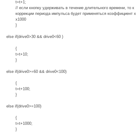
t=t+1;
// если кнопку удерживать в течение длительного времени, то к
коррекции периода импульса будет применяться коэффициент x
x1000
}
else if(drive0>30 && drive0<60 )
{
t=t+10;
}
else if(drive0>=60 && drive0<100)
{
t=t+100;
}
else if(drive0>=100)
{
t=t+1000;
}