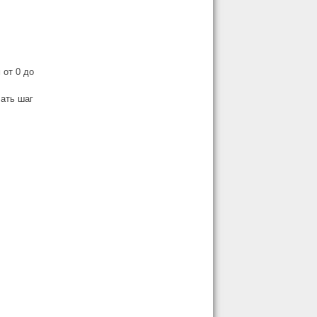
 от 0 до
лать шаг