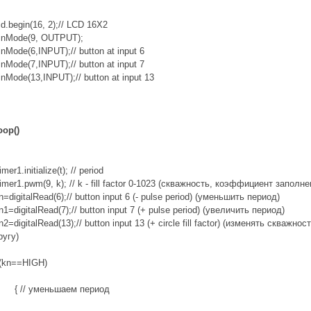
cd.begin(16, 2);// LCD 16X2
inMode(9, OUTPUT);
inMode(6,INPUT);// button at input 6
inMode(7,INPUT);// button at input 7
inMode(13,INPUT);// button at input 13
oop()
imer1.initialize(t); // period
imer1.pwm(9, k); // k - fill factor 0-1023 (скважность, коэффициент заполне
n=digitalRead(6);// button input 6 (- pulse period) (уменьшить период)
n1=digitalRead(7);// button input 7 (+ pulse period) (увеличить период)
n2=digitalRead(13);// button input 13 (+ circle fill factor) (изменять скважнос
ругу)
f(kn==HIGH)
{ // уменьшаем период