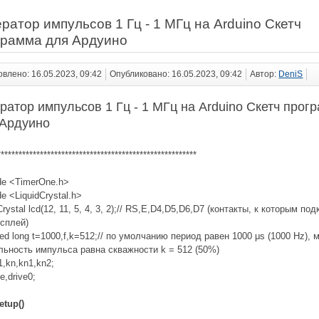
ратор импульсов 1 Гц - 1 МГц на Arduino Скетч
грамма для Ардуино
влено: 16.05.2023, 09:42
Опубликовано: 16.05.2023, 09:42
Автор:
DeniS
ратор импульсов 1 Гц - 1 МГц на Arduino Скетч прог
 Ардуино
********************************************************
ude <TimerOne.h>
de <LiquidCrystal.h>
Crystal lcd(12, 11, 5, 4, 3, 2);// RS,E,D4,D5,D6,D7 (контакты, к которым по
сплей)
ed long t=1000,f,k=512;// по умолчанию период равен 1000 μs (1000 Hz), 
льность импульса равна скважности k = 512 (50%)
1,kn,kn1,kn2;
ve,drive0;
etup()