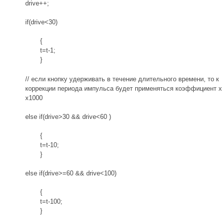
drive++;
if(drive<30)
{
t=t-1;
}
// если кнопку удерживать в течение длительного времени, то к
коррекции периода импульса будет применяться коэффициент x
x1000
else if(drive>30 && drive<60 )
{
t=t-10;
}
else if(drive>=60 && drive<100)
{
t=t-100;
}