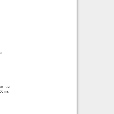
и
ше чем
200 ms