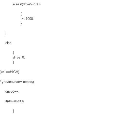
else if(drive>=100)
{
t=t-1000;
}
}
else
{
drive=0;
}
f(kn1==HIGH)
// увеличиваем период
drive0++;
if(drive0<30)
{