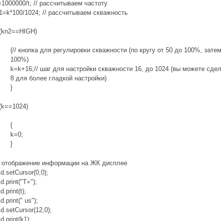
=1000000/t; // рассчитываем частоту
1=k*100/1024; // рассчитываем скважность
f(kn2==HIGH)
{// кнопка для регулировки скважности (по кругу от 50 до 100%, затем
100%)
k=k+16;// шаг для настройки скважности 16, до 1024 (вы можете сде
8 для более гладкой настройки)
}
f(k==1024)
{
k=0;
}
/ отображение информации на ЖК дисплее
cd.setCursor(0,0);
cd.print("T=");
cd.print(t);
cd.print(" us");
cd.setCursor(12,0);
cd.print(k1);