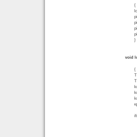
{
l
p
p
p
p
}
void l
{
T
T
k
k
k
к
i