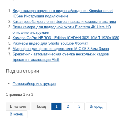
Видеокамера наружного видеонаблюдения Kingstar smart
ICSee Инструкция подключение
Какая резьба крепления фотоаппарата и камеры и штатива
Экшн камера для подводной охоты Electerra 4K Ultra HD
описание инструкция
Камера GoPro HERO3+ Edition (CHDHN-302) 10МП 1920x1080
Размеры видео для Shorts Youtube Формат
Микрофон для фото и видеокамер MIC-05 3.5мм 3пина
Брекетинг - автоматическая съемка нескольких кадров
Брекетинг экспозиции AEB
Подкатегории
Фотоснайпер инструкция
Страница 1 из 3
В начало
Назад
1
2
3
Вперед
В конец