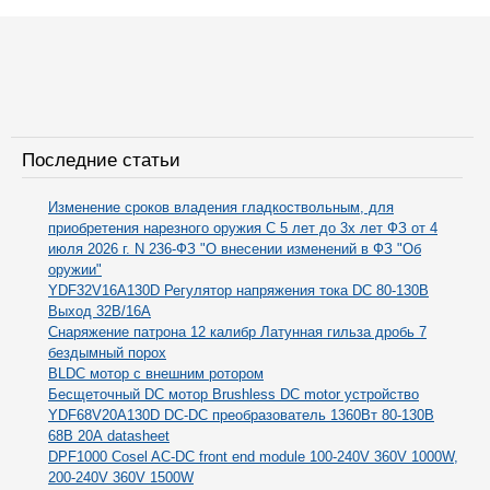
Последние статьи
Изменение сроков владения гладкоствольным, для
приобретения нарезного оружия С 5 лет до 3х лет ФЗ от 4
июля 2026 г. N 236-ФЗ "О внесении изменений в ФЗ "Об
оружии"
YDF32V16A130D Регулятор напряжения тока DC 80-130В
Выход 32В/16А
Снаряжение патрона 12 калибр Латунная гильза дробь 7
бездымный порох
BLDC мотор с внешним ротором
Бесщеточный DC мотор Brushless DC motor устройство
YDF68V20A130D DC-DC преобразователь 1360Вт 80-130В
68В 20А datasheet
DPF1000 Cosel AC-DC front end module 100-240V 360V 1000W,
200-240V 360V 1500W