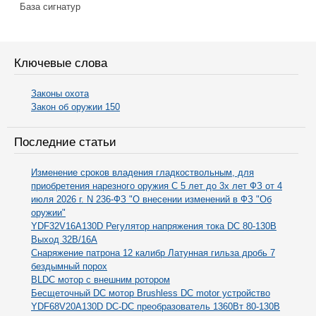
База сигнатур
Ключевые слова
Законы охота
Закон об оружии 150
Последние статьи
Изменение сроков владения гладкоствольным, для
приобретения нарезного оружия С 5 лет до 3х лет ФЗ от 4
июля 2026 г. N 236-ФЗ "О внесении изменений в ФЗ "Об
оружии"
YDF32V16A130D Регулятор напряжения тока DC 80-130В
Выход 32В/16А
Снаряжение патрона 12 калибр Латунная гильза дробь 7
бездымный порох
BLDC мотор с внешним ротором
Бесщеточный DC мотор Brushless DC motor устройство
YDF68V20A130D DC-DC преобразователь 1360Вт 80-130В