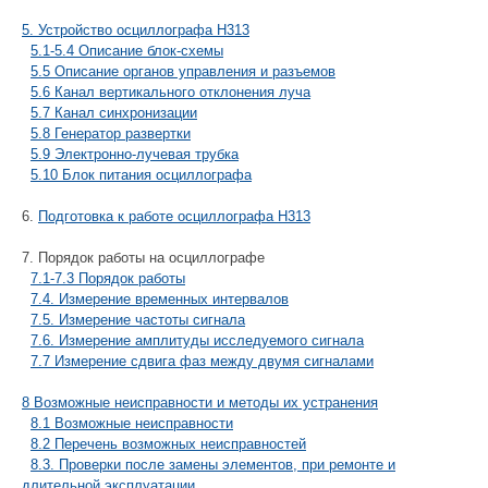
5. Устройство осциллографа Н313
5.1-5.4 Описание блок-схемы
5.5 Описание органов управления и разъемов
5.6 Канал вертикального отклонения луча
5.7 Канал синхронизации
5.8 Генератор развертки
5.9 Электронно-лучевая трубка
5.10 Блок питания осциллографа
6.
Подготовка к работе осциллографа Н313
7. Порядок работы на осциллографе
7.1-7.3 Порядок работы
7.4. Измерение временных интервалов
7.5. Измерение частоты сигнала
7.6. Измерение амплитуды исследуемого сигнала
7.7 Измерение сдвига фаз между двумя сигналами
8 Возможные неисправности и методы их устранения
8.1 Возможные неисправности
8.2 Перечень возможных неисправностей
8.3. Проверки после замены элементов, при ремонте и
длительной эксплуатации