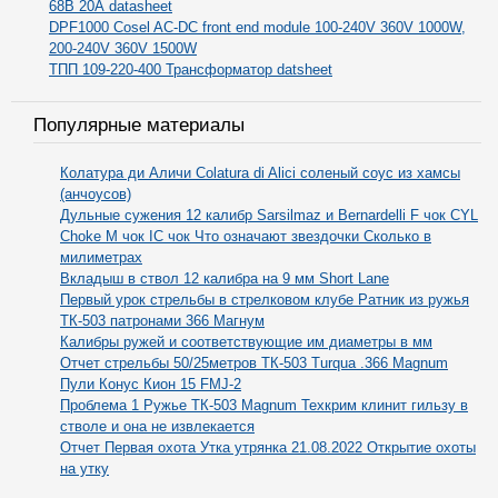
68В 20А datasheet
DPF1000 Cosel AC-DC front end module 100-240V 360V 1000W,
200-240V 360V 1500W
ТПП 109-220-400 Трансформатор datsheet
Популярные материалы
Колатура ди Аличи Colatura di Alici соленый соус из хамсы
(анчоусов)
Дульные сужения 12 калибр Sarsilmaz и Bernardelli F чок CYL
Choke M чок IC чок Что означают звездочки Сколько в
милиметрах
Вкладыш в ствол 12 калибра на 9 мм Short Lane
Первый урок стрельбы в стрелковом клубе Ратник из ружья
ТК-503 патронами 366 Магнум
Калибры ружей и соответствующие им диаметры в мм
Отчет стрельбы 50/25метров ТК-503 Turqua .366 Magnum
Пули Конус Кион 15 FMJ-2
Проблема 1 Ружье ТК-503 Magnum Техкрим клинит гильзу в
стволе и она не извлекается
Отчет Первая охота Утка утрянка 21.08.2022 Открытие охоты
на утку